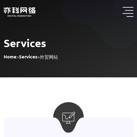
Skip
to
content
Services
Home
Services
>
>
外贸网站